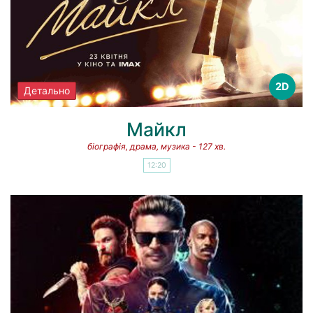
2D
Детально
Майкл
біографія, драма, музика - 127 хв.
12:20