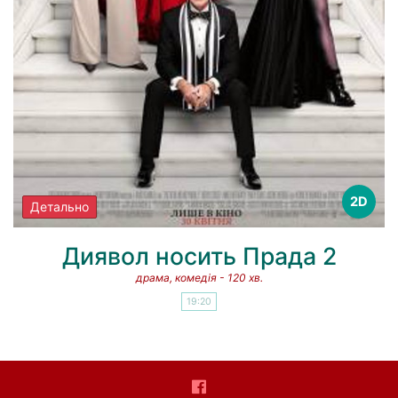
2D
Детально
Диявол носить Прада 2
драма, комедія - 120 хв.
19:20